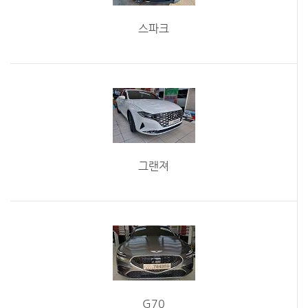
스파크
그랜져
G70