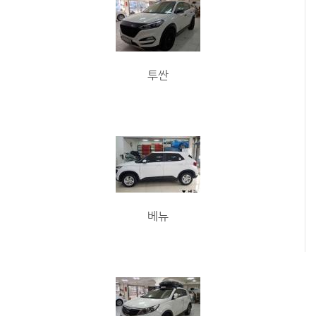
투싼
베뉴