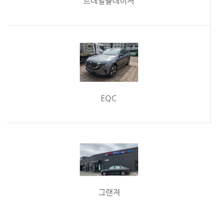
트레일블레이저
EQC
그랜져