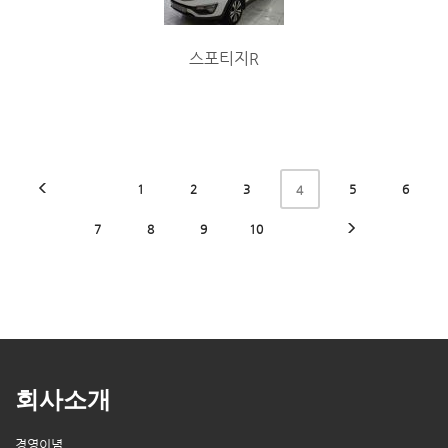
스포티지R
1
2
3
5
6
4
7
8
9
10
회사소개
경영이념