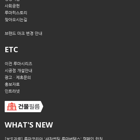
사회공헌
루마히스토리
찾아오시는길
브랜드 마크 변경 안내
ETC
이전 루마시리즈
시공점 개설안내
광고 · 제휴문의
홍보자료
인트라넷
WHAT'S NEW
[보도자료] 루마코리아 '새차썬팅 루마버텍스' 캠페인 런칭..