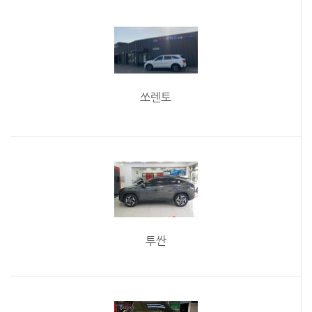
쏘렌토
투싼