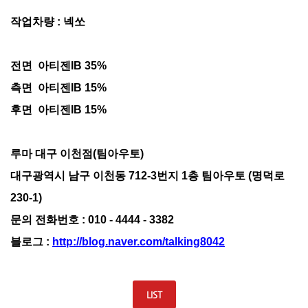
작업차량
:
넥쏘
전면
아티젠
IB
3
5
%
측면
아티젠
IB
15%
후면
아티젠
IB
1
5%
루마 대구 이천점
(
팀아우토
)
대구광역시 남구 이천동
712-3
번지
1
층 팀아우토
(
명덕로
230-1)
문의 전화번호
: 010 - 4444 - 3382
블로그
:
http://blog.naver.com/talking8042
LIST