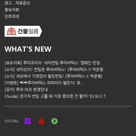
광고 · 제휴문의
홍보자료
인트라넷
WHAT'S NEW
[보도자료] 루마코리아 '새차썬팅 루마버텍스' 캠페인 런칭..
[소식] 새차샀어? 썬팅은 루마버텍스! [루마버텍스 X 박준형..
[소식] 세상에서 가장많이 팔린썬팅! [루마버텍스 X 박준형] ..
[이벤트] 📢📢루마버텍스 파파라치 챌린지! 로..
[공지] 루마 마크 변경안내
[Guide] 전기차 썬팅 고를 때 가장 중요한 건 뭘까? EV오너 7..
SOCIAL