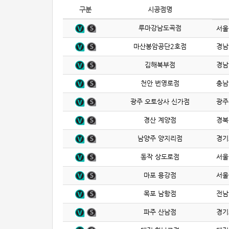
구분
시공점명
루마강남도곡점
서울
마산봉암공단2호점
경남
김해북부점
경남
천안 번영로점
충남
광주 오토상사 신가점
광주
경산 계양점
경북
남양주 양지리점
경기
동작 상도로점
서울
마포 용강점
서울
목포 남항점
전남
파주 산남점
경기