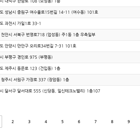
시 대덕구 한남로 108 (오정동) 1층
도 성남시 중원구 여수울로15번길 14-11 (여수동) 101호
도 과천시 가일1로 33-1
 천안시 서북구 번영로718 (업성동) 주1동 1층 우측일부
도 안양시 만안구 오리로34번길 7-31 101호
시 부평구 경인로 975 (부평동)
도 제주시 동문로 123 (건입동) 1층
 청주시 서원구 가장로 337 (장암동) 1층
시 달서구 달서대로 555 (신당동, 일신테크노밸리) 1층107
2
3
4
5
6
7
8
9