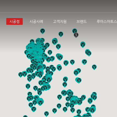
시공점
시공사례
고객지원
브랜드
루마스마트스