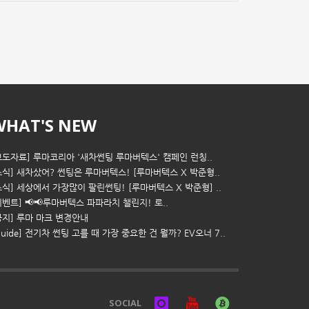
WHAT'S NEW
보도자료] 루마코리아 '새차썬팅 루마버텍스' 캠페인 런칭..
소식] 새차샀어? 썬팅은 루마버텍스! [루마버텍스 X 박준형..
소식] 세상에서 가장많이 팔린썬팅! [루마버텍스 X 박준형] ..
이벤트] 📢📢루마버텍스 파파라치 챌린지! 로..
공지] 루마 마크 변경안내
Guide] 전기차 썬팅 고를 때 가장 중요한 건 뭘까? EV오너 7..
SOCIAL