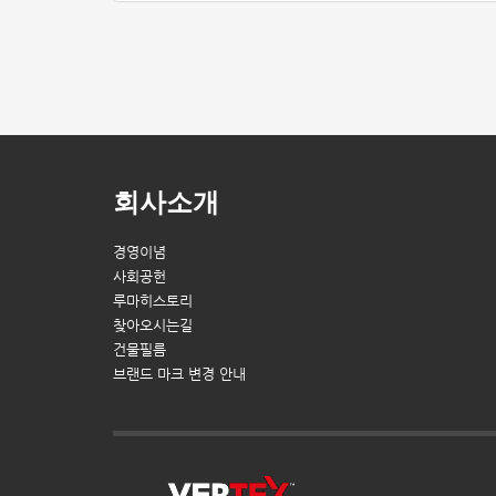
회사소개
경영이념
사회공헌
루마히스토리
찾아오시는길
건물필름
브랜드 마크 변경 안내