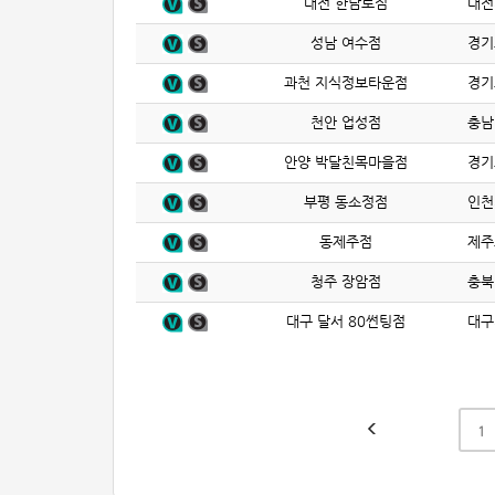
대전 한남로점
대전
성남 여수점
경기
과천 지식정보타운점
경기
천안 업성점
충남
안양 박달친목마을점
경기
부평 동소정점
인천
동제주점
제주
청주 장암점
충북
대구 달서 80썬팅점
대구
1