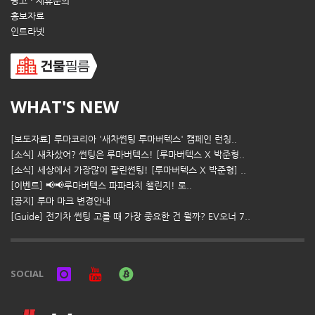
광고 · 제휴문의
홍보자료
인트라넷
WHAT'S NEW
[보도자료] 루마코리아 '새차썬팅 루마버텍스' 캠페인 런칭..
[소식] 새차샀어? 썬팅은 루마버텍스! [루마버텍스 X 박준형..
[소식] 세상에서 가장많이 팔린썬팅! [루마버텍스 X 박준형] ..
[이벤트] 📢📢루마버텍스 파파라치 챌린지! 로..
[공지] 루마 마크 변경안내
[Guide] 전기차 썬팅 고를 때 가장 중요한 건 뭘까? EV오너 7..
SOCIAL