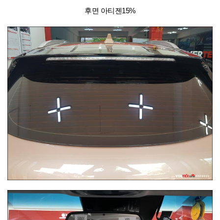
후면 아티젠15%