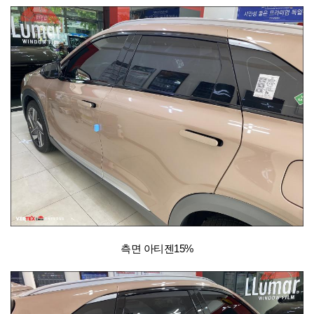
측면 아티젠15%