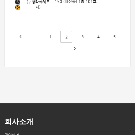
150 (마산동) 1층 101호
(구청라국제도
시)
1
3
4
5
2
회사소개