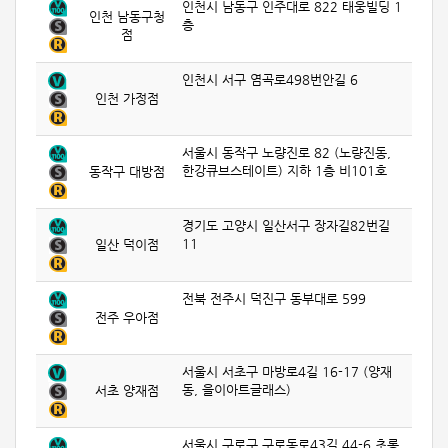
인천시 남동구 인주대로 822 태웅빌딩 1
인천 남동구청
층
점
인천시 서구 염곡로498번안길 6
인천 가정점
서울시 동작구 노량진로 82 (노량진동,
한강큐브스테이트) 지하 1층 비101호
동작구 대방점
경기도 고양시 일산서구 장자길82번길
11
일산 덕이점
전북 전주시 덕진구 동부대로 599
전주 우아점
서울시 서초구 마방로4길 16-17 (양재
동, 을이아트글래스)
서초 양재점
서울시 구로구 구로동로43길 44-6 초롱