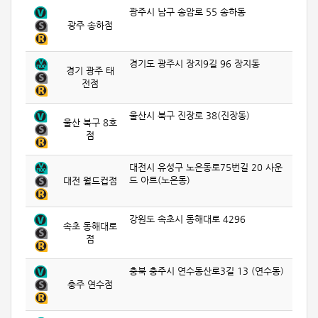
광주시 남구 송암로 55 송하동
광주 송하점
경기도 광주시 장지9길 96 장지동
경기 광주 태
전점
울산시 북구 진장로 38(진장동)
울산 북구 8호
점
대전시 유성구 노은동로75번길 20 사운
드 아트(노은동)
대전 월드컵점
강원도 속초시 동해대로 4296
속초 동해대로
점
충북 충주시 연수동산로3길 13 (연수동)
충주 연수점