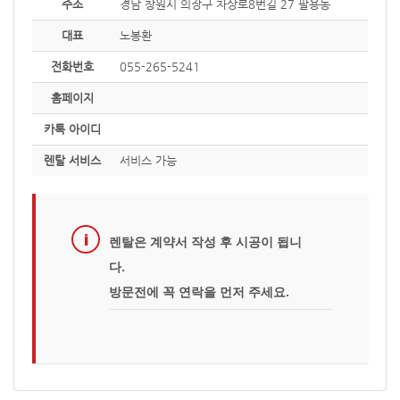
주소
경남 창원시 의장구 차상로8번길 27 팔용동
대표
노봉환
전화번호
055-265-5241
홈페이지
카톡 아이디
렌탈 서비스
서비스 가능
렌탈은 계약서 작성 후 시공이 됩니
다.
방문전에 꼭 연락을 먼저 주세요.