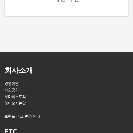
회사소개
경영이념
사회공헌
루마히스토리
찾아오시는길
브랜드 마크 변경 안내
ETC