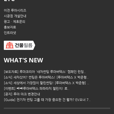
이전 루마시리즈
시공점 개설안내
광고 · 제휴문의
홍보자료
인트라넷
WHAT'S NEW
[보도자료] 루마코리아 '새차썬팅 루마버텍스' 캠페인 런칭..
[소식] 새차샀어? 썬팅은 루마버텍스! [루마버텍스 X 박준형..
[소식] 세상에서 가장많이 팔린썬팅! [루마버텍스 X 박준형] ..
[이벤트] 📢📢루마버텍스 파파라치 챌린지! 로..
[공지] 루마 마크 변경안내
[Guide] 전기차 썬팅 고를 때 가장 중요한 건 뭘까? EV오너 7..