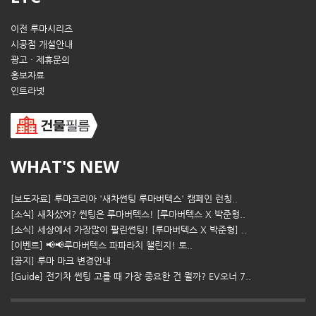
이전 루마시리즈
시공점 개설안내
광고 · 제휴문의
홍보자료
인트라넷
WHAT'S NEW
[보도자료] 루마코리아 '새차썬팅 루마버텍스' 캠페인 런칭..
[소식] 새차샀어? 썬팅은 루마버텍스! [루마버텍스 X 박준형..
[소식] 세상에서 가장많이 팔린썬팅! [루마버텍스 X 박준형] ..
[이벤트] 📢📢루마버텍스 파파라치 챌린지! 로..
[공지] 루마 마크 변경안내
[Guide] 전기차 썬팅 고를 때 가장 중요한 건 뭘까? EV오너 7..