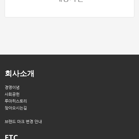
회사소개
경영이념
사회공헌
루마히스토리
찾아오시는길
브랜드 마크 변경 안내
ETC