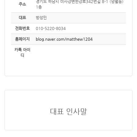
경기도 하남시 미사강변한강로342번길 8-1 (망월동)
주소
1층
대표
방성민
전화번호
010-5220-8034
홈페이지
blog.naver.com/matthew1204
카톡 아이
디
대표 인사말