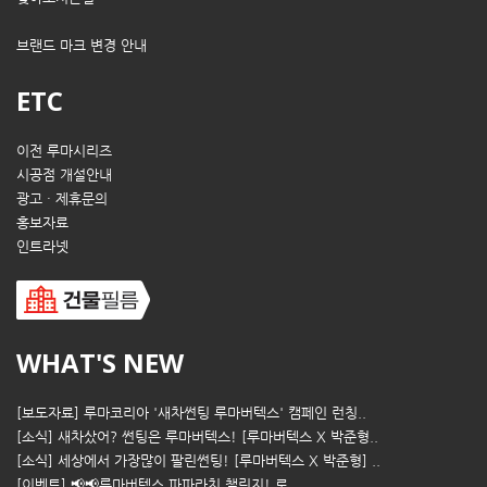
브랜드 마크 변경 안내
ETC
이전 루마시리즈
시공점 개설안내
광고 · 제휴문의
홍보자료
인트라넷
WHAT'S NEW
[보도자료] 루마코리아 '새차썬팅 루마버텍스' 캠페인 런칭..
[소식] 새차샀어? 썬팅은 루마버텍스! [루마버텍스 X 박준형..
[소식] 세상에서 가장많이 팔린썬팅! [루마버텍스 X 박준형] ..
[이벤트] 📢📢루마버텍스 파파라치 챌린지! 로..