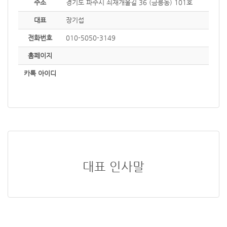
주소
경기도 파주시 쇠재개울길 36 (금릉동) 101호
대표
장기섭
전화번호
010-5050-3149
홈페이지
카톡 아이디
대표 인사말