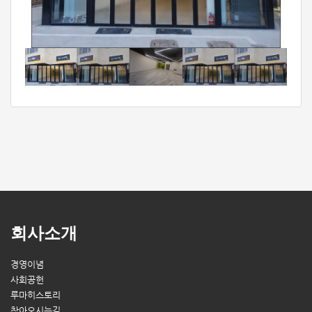
1 of 5
회사소개
경영이념
사회공헌
루마히스토리
찾아오시는길