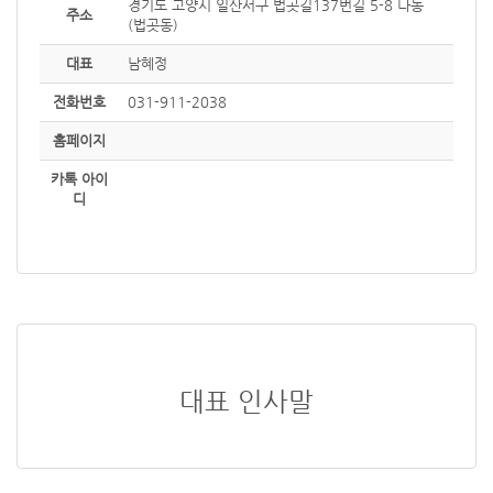
경기도 고양시 일산서구 법곳길137번길 5-8 나동
주소
(법곳동)
대표
남혜정
전화번호
031-911-2038
홈페이지
카톡 아이
디
대표 인사말