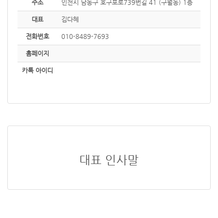
주소
인천시 남동구 호구포로739번길 41 (구월동) 1층
대표
김다혜
전화번호
010-8489-7693
홈페이지
카톡 아이디
대표 인사말