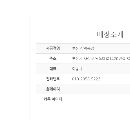
매장소개
시공점명
부산 삼락동점
주소
부산시 사상구 낙동대로1420번길 50
대표
이동규
전화번호
010-2058-5222
홈페이지
카톡 아이디