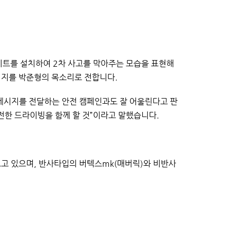
키트를 설치하여
2
차 사고를 막아주는 모습을 표현해
시지를 박준형의 목소리로 전합니다
.
메시지를 전달하는 안전 캠페인과도 잘 어울린다고 판
전한 드라이빙을 함께 할 것
”
이라고 말했습니다
.
오고 있으며
,
반사타입의 버텍스mk(매버릭)와 비반사