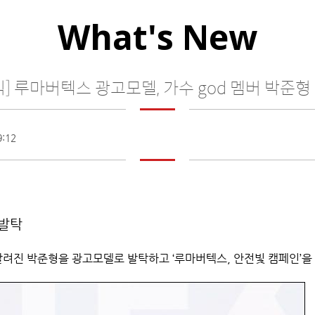
What's New
식] 루마버텍스 광고모델, 가수 god 멤버 박준형
9:12
 발탁
알려진 박준형을 광고모델로 발탁하고
‘
루마버텍스
,
안전빛 캠페인
’
을