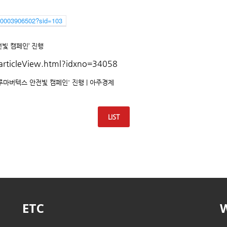
7/0003906502?sid=103
전빛 캠페인’ 진행
articleView.html?idxno=34058
루마버텍스 안전빛 캠페인' 진행 | 아주경제
LIST
ETC