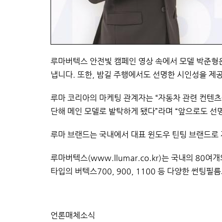
루마버텍스 안전빛 캠페인 영상 속에서 모델 박준형
냅니다
.
또한,
밤길 주행에서도 선명한 시인성을 제
루마 코리아의 마케팅 관계자는
“
자동차 관련 컨텐츠
단해 메인 모델로 발탁하게 됐다
”
라며
“
앞으로도 선명
루마 브랜드는 국내에서 대표 윈도우 틴팅 브랜드로
루마버텍스
(
www.llumar.co.kr
)
는 국내의 80여
타입의 버텍스700, 900, 1100 등 다양한 썬
언론매체소식