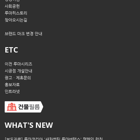
사회공헌
루마히스토리
찾아오시는길
브랜드 마크 변경 안내
ETC
이전 루마시리즈
시공점 개설안내
광고 · 제휴문의
홍보자료
인트라넷
WHAT'S NEW
[보도자료] 루마코리아 '새차썬팅 루마버텍스' 캠페인 런칭..