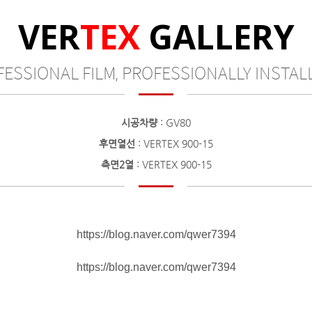
VER
TEX
GALLERY
ESSIONAL FILM, PROFESSIONALLY INSTALL
시공차량
: GV80
후면열선
: VERTEX 900-15
측면2열
: VERTEX 900-15
https://blog.naver.com/qwer7394
https://blog.naver.com/qwer7394