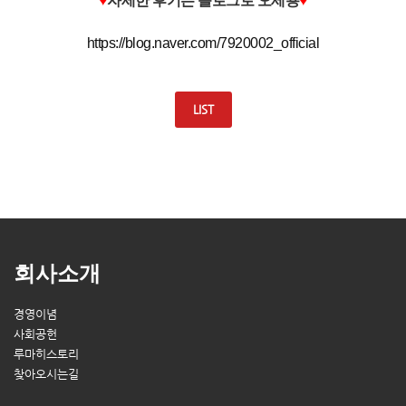
♥
자세한 후기는 블로그로 오세용
♥
https://blog.naver.com/7920002_official
LIST
회사소개
경영이념
사회공헌
루마히스토리
찾아오시는길