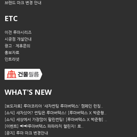
브랜드 마크 변경 안내
ETC
이전 루마시리즈
시공점 개설안내
광고 · 제휴문의
홍보자료
인트라넷
WHAT'S NEW
[보도자료] 루마코리아 '새차썬팅 루마버텍스' 캠페인 런칭..
[소식] 새차샀어? 썬팅은 루마버텍스! [루마버텍스 X 박준형..
[소식] 세상에서 가장많이 팔린썬팅! [루마버텍스 X 박준형] ..
[이벤트] 📢📢루마버텍스 파파라치 챌린지! 로..
[공지] 루마 마크 변경안내