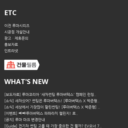
ETC
이전 루마시리즈
시공점 개설안내
광고 · 제휴문의
홍보자료
인트라넷
WHAT'S NEW
[보도자료] 루마코리아 '새차썬팅 루마버텍스' 캠페인 런칭..
[소식] 새차샀어? 썬팅은 루마버텍스! [루마버텍스 X 박준형..
[소식] 세상에서 가장많이 팔린썬팅! [루마버텍스 X 박준형] ..
[이벤트] 📢📢루마버텍스 파파라치 챌린지! 로..
[공지] 루마 마크 변경안내
[Guide] 전기차 썬팅 고를 때 가장 중요한 건 뭘까? EV오너 7..