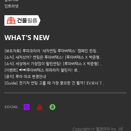
인트라넷
WHAT'S NEW
[보도자료] 루마코리아 '새차썬팅 루마버텍스' 캠페인 런칭..
[소식] 새차샀어? 썬팅은 루마버텍스! [루마버텍스 X 박준형..
[소식] 세상에서 가장많이 팔린썬팅! [루마버텍스 X 박준형] ..
[이벤트] 📢📢루마버텍스 파파라치 챌린지! 로..
[공지] 루마 마크 변경안내
[Guide] 전기차 썬팅 고를 때 가장 중요한 건 뭘까? EV오너 7..
SOCIAL
Copyright ⓒ 엘코리아 Inc. All