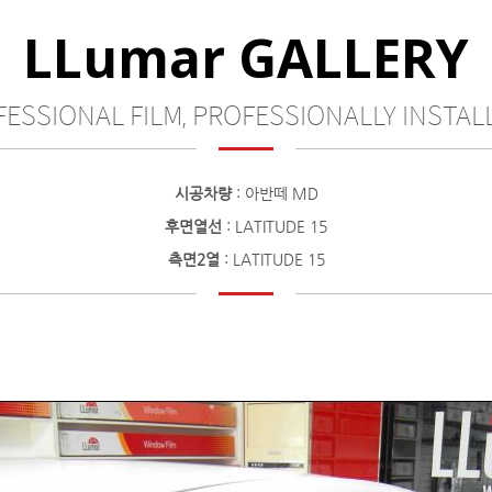
LLumar GALLERY
ESSIONAL FILM, PROFESSIONALLY INSTALL
시공차량
: 아반떼 MD
후면열선
: LATITUDE 15
측면2열
: LATITUDE 15