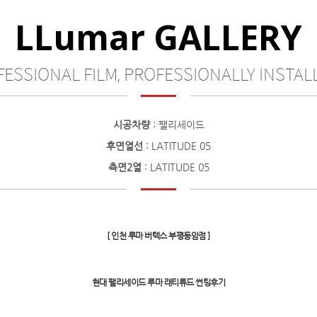
LLumar GALLERY
ESSIONAL FILM, PROFESSIONALLY INSTALL
시공차량
: 팰리세이드
후면열선
: LATITUDE 05
측면2열
: LATITUDE 05
[ 인천 루마 버텍스 부평동암점 ]
현대 팰리세이드 루마 래티튜드 썬팅후기