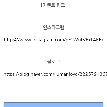
[이벤트 링크]
인스타그램
https://www.instagram.com/p/CWuLVBxL4KB/
블로그
https://blog.naver.com/llumarlloyd/222579136