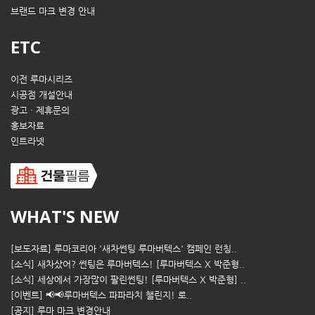
브랜드 마크 변경 안내
ETC
이전 루마시리즈
시공점 개설안내
광고 · 제휴문의
홍보자료
인트라넷
WHAT'S NEW
[보도자료] 루마코리아 '새차썬팅 루마버텍스' 캠페인 런칭..
[소식] 새차샀어? 썬팅은 루마버텍스! [루마버텍스 X 박준형..
[소식] 세상에서 가장많이 팔린썬팅! [루마버텍스 X 박준형] ..
[이벤트] 📢📢루마버텍스 파파라치 챌린지! 로..
[공지] 루마 마크 변경안내