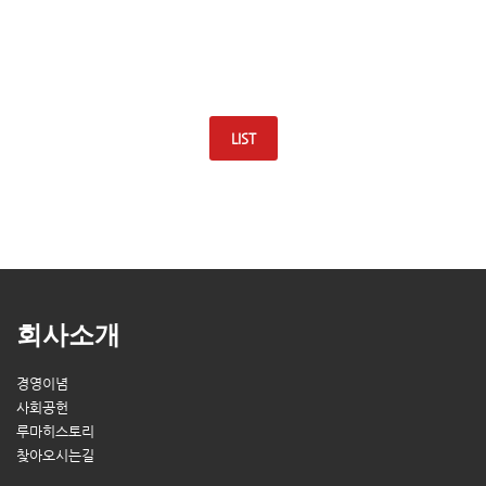
LIST
회사소개
경영이념
사회공헌
루마히스토리
찾아오시는길