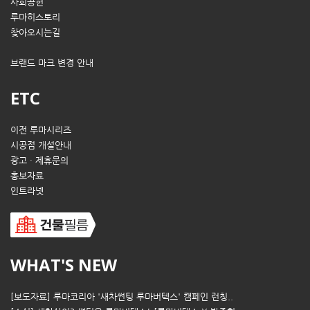
사회공헌
루마히스토리
찾아오시는길
브랜드 마크 변경 안내
ETC
이전 루마시리즈
시공점 개설안내
광고 · 제휴문의
홍보자료
인트라넷
WHAT'S NEW
[보도자료] 루마코리아 '새차썬팅 루마버텍스' 캠페인 런칭..