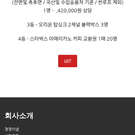
(전면및 측후면 / 국산및 수입승용차 기준 / 썬루프 제외)
1명 - ,420,000원 상당
3등 - 오리온 탑싱크 2채널 블랙박스 3명
4등 - 스타벅스 아메리카노 커피 교환권 1매 20명
LIST
회사소개
경영이념